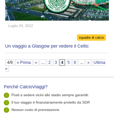
Luglio 29, 2022
Categories
squadre di calcio
Un viaggio a Glasgow per vedere il Celtic
4/9
« Prima
«
...
2
3
4
5
6
...
»
Ultima
»
Perché CalcioViaggi?
Posti a sedere vicini allo stadio sempre garantiti.
Il tuo viaggio è finanziariamente protetto da SGR
Nessun costo di prenotazione